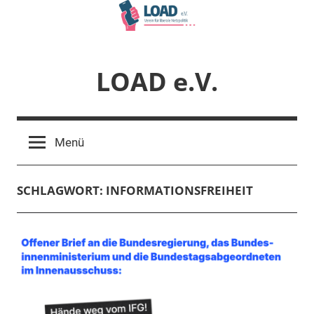
Zum
Inhalt
springen
LOAD e.V.
Verein
für
Menü
liberale
Netzpolitik
SCHLAGWORT:
INFORMATIONSFREIHEIT