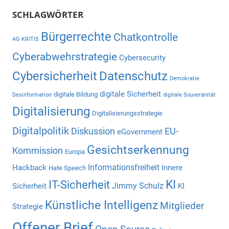
SCHLAGWÖRTER
Bürgerrechte
Chatkontrolle
AG KRITIS
Cyberabwehrstrategie
Cybersecurity
Cybersicherheit
Datenschutz
Demokratie
digitale Sicherheit
digitale Bildung
Desinformation
digitale Souveränität
Digitalisierung
Digitalisierungsstrategie
Digitalpolitik
Diskussion
EU-
eGovernment
Gesichtserkennung
Kommission
Europa
Informationsfreiheit
Hackback
Innere
Hate Speech
KI
IT-Sicherheit
Jimmy Schulz
Sicherheit
KI
Künstliche Intelligenz
Mitglieder
Strategie
Offener Brief