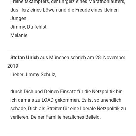
Freiheitskämpfers, der Ehrgeiz eines Marathonläufers,
das Herz eines Löwen und die Freude eines kleinen
Jungen.
Jimmy, Du fehlst.
Melanie
Dies
Stefan Ulrich
aus
München
schrieb am
28. November
...
Met
2019
ein-
Lieber Jimmy Schulz,
durch Dich und Deinen Einsatz für die Netzpolitik bin
ich damals zu LOAD gekommen. Es ist so unendlich
schade, Dich als Streiter für eine liberale Netzpolitik zu
verlieren. Deiner Familie herzliches Beileid.