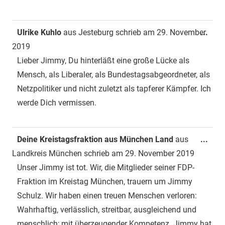
Dies
Ulrike Kuhlo
aus
Jesteburg
schrieb am
29. November
...
Met
2019
ein-
Lieber Jimmy, Du hinterläßt eine große Lücke als
Mensch, als Liberaler, als Bundestagsabgeordneter, als
Netzpolitiker und nicht zuletzt als tapferer Kämpfer. Ich
werde Dich vermissen.
Dies
Deine Kreistagsfraktion aus München Land
aus
...
Met
Landkreis München
schrieb am
29. November 2019
ein-
Unser Jimmy ist tot. Wir, die Mitglieder seiner FDP-
Fraktion im Kreistag München, trauern um Jimmy
Schulz. Wir haben einen treuen Menschen verloren:
Wahrhaftig, verlässlich, streitbar, ausgleichend und
menschlich; mit überzeugender Kompetenz. Jimmy hat