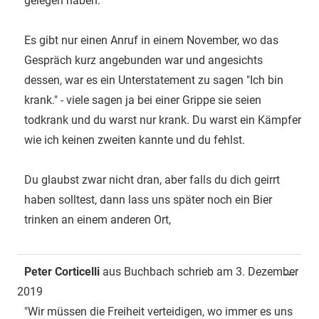
gelegen haben.
Es gibt nur einen Anruf in einem November, wo das
Gespräch kurz angebunden war und angesichts
dessen, war es ein Unterstatement zu sagen "Ich bin
krank." - viele sagen ja bei einer Grippe sie seien
todkrank und du warst nur krank. Du warst ein Kämpfer
wie ich keinen zweiten kannte und du fehlst.
Du glaubst zwar nicht dran, aber falls du dich geirrt
haben solltest, dann lass uns später noch ein Bier
trinken an einem anderen Ort,
Dies
Peter Corticelli
aus
Buchbach
schrieb am
3. Dezember
...
Met
2019
ein-
"Wir müssen die Freiheit verteidigen, wo immer es uns