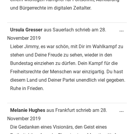
und Bürgerrechte im digitalen Zeitalter.
Dies
Ursula Gresser
aus
Sauerlach
schrieb am
28.
...
Met
November 2019
ein-
Lieber Jimmy, es war schön, mit Dir im Wahlkampf zu
stehen und Deine Freude zu sehen, wieder in den
Bundestag einziehen zu dürfen. Dein Kampf für die
Freiheitsrechte der Menschen war einzigartig. Du hast
diesem Land und Deiner Partei unendlich viel gegeben.
Ruhe in Frieden.
Dies
Melanie Hughes
aus
Frankfurt
schrieb am
28.
...
Met
November 2019
ein-
Die Gedanken eines Visionärs, den Geist eines