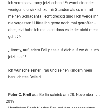
ein-
Ich vermisse Jimmy jetzt schon ! Er warst einer der
wenigen die wirklich zu mir Standen als es mir mit
meinen Schlaganfall echt dreckig ging ! Ich werde ihn
nie vergessen ! Hätte ihn gerne noch mal getroffen -
aber jetzt habe ich realisiert dass es leider nicht mehr
geht 🥺 -
„Jimmy, auf jedem Fall pass auf dich auf wo du auch
jetzt bist“ !
Ich wünsche seiner Frau und seinen Kindern mein
herzlichstes Beileid.
Dies
Peter C. Krell
aus
Berlin
schrieb am
28. November
...
Met
2019
ein-