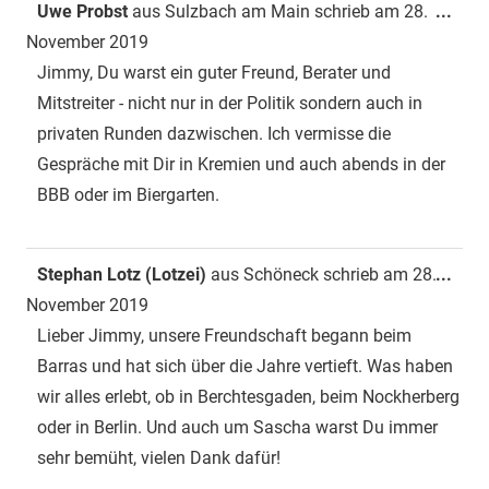
Dies
Uwe Probst
aus
Sulzbach am Main
schrieb am
28.
...
Met
November 2019
ein-
Jimmy, Du warst ein guter Freund, Berater und
Mitstreiter - nicht nur in der Politik sondern auch in
privaten Runden dazwischen. Ich vermisse die
Gespräche mit Dir in Kremien und auch abends in der
BBB oder im Biergarten.
Dies
Stephan Lotz (Lotzei)
aus
Schöneck
schrieb am
28.
...
Met
November 2019
ein-
Lieber Jimmy, unsere Freundschaft begann beim
Barras und hat sich über die Jahre vertieft. Was haben
wir alles erlebt, ob in Berchtesgaden, beim Nockherberg
oder in Berlin. Und auch um Sascha warst Du immer
sehr bemüht, vielen Dank dafür!