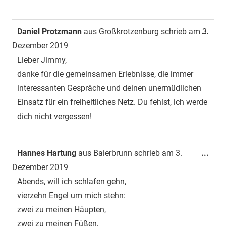
Dies
Daniel Protzmann
aus
Großkrotzenburg
schrieb am
3.
...
Met
Dezember 2019
ein-
Lieber Jimmy,
danke für die gemeinsamen Erlebnisse, die immer
interessanten Gespräche und deinen unermüdlichen
Einsatz für ein freiheitliches Netz. Du fehlst, ich werde
dich nicht vergessen!
Dies
Hannes Hartung
aus
Baierbrunn
schrieb am
3.
...
Met
Dezember 2019
ein-
Abends, will ich schlafen gehn,
vierzehn Engel um mich stehn:
zwei zu meinen Häupten,
zwei zu meinen Füßen,