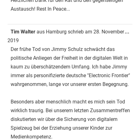
Herzlichen Dank für den Rat und den gegenseitigen
Austausch! Rest In Peace...
Dies
Tim Walter
aus
Hamburg
schrieb am
28. November
...
Met
2019
ein-
Der frühe Tod von Jimmy Schulz schwächt das
politische Anliegen der Freiheit in der digitalen Welt in
kaum zu überschätzendem Umfang. Ich habe Jimmy
immer als personifizierte deutsche "Electronic Frontier"
wahrgenommen, lange vor unserer ersten Begegnung.
Besonders aber menschlich macht es mich sein Tod
wirklich traurig. Bei unserem letzten Zusammentreffen
diskutierten wir über die Sicherung von digitalem
Spielzeug bei der Erziehung unserer Kinder zur
Medienkompetenz.