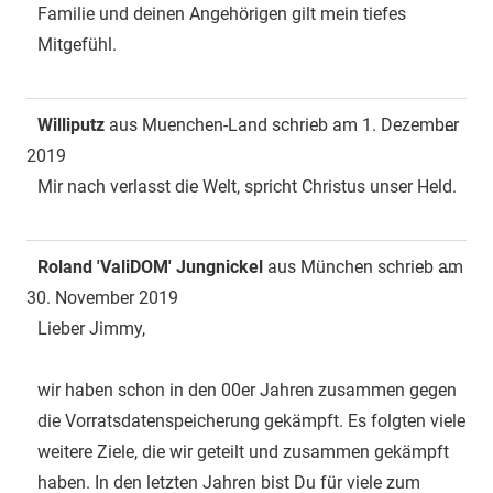
Familie und deinen Angehörigen gilt mein tiefes
Mitgefühl.
Dies
Williputz
aus
Muenchen-Land
schrieb am
1. Dezember
...
Met
2019
ein-
Mir nach verlasst die Welt, spricht Christus unser Held.
Dies
Roland 'ValiDOM' Jungnickel
aus
München
schrieb am
...
Met
30. November 2019
ein-
Lieber Jimmy,
wir haben schon in den 00er Jahren zusammen gegen
die Vorratsdatenspeicherung gekämpft. Es folgten viele
weitere Ziele, die wir geteilt und zusammen gekämpft
haben. In den letzten Jahren bist Du für viele zum