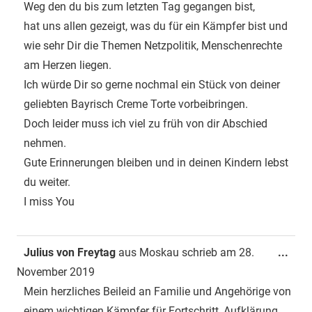
Weg den du bis zum letzten Tag gegangen bist,
hat uns allen gezeigt, was du für ein Kämpfer bist und
wie sehr Dir die Themen Netzpolitik, Menschenrechte
am Herzen liegen.
Ich würde Dir so gerne nochmal ein Stück von deiner
geliebten Bayrisch Creme Torte vorbeibringen.
Doch leider muss ich viel zu früh von dir Abschied
nehmen.
Gute Erinnerungen bleiben und in deinen Kindern lebst
du weiter.
I miss You
Dies
Julius von Freytag
aus
Moskau
schrieb am
28.
...
Met
November 2019
ein-
Mein herzliches Beileid an Familie und Angehörige von
einem wichtigen Kämpfer für Fortschritt, Aufklärung