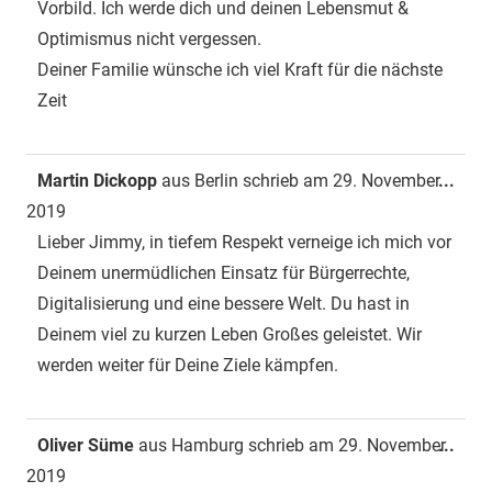
Vorbild. Ich werde dich und deinen Lebensmut &
Optimismus nicht vergessen.
Deiner Familie wünsche ich viel Kraft für die nächste
Zeit
Dies
Martin Dickopp
aus
Berlin
schrieb am
29. November
...
Met
2019
ein-
Lieber Jimmy, in tiefem Respekt verneige ich mich vor
Deinem unermüdlichen Einsatz für Bürgerrechte,
Digitalisierung und eine bessere Welt. Du hast in
Deinem viel zu kurzen Leben Großes geleistet. Wir
werden weiter für Deine Ziele kämpfen.
Dies
Oliver Süme
aus
Hamburg
schrieb am
29. November
...
Met
2019