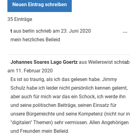
35 Einträge
Dies
t
aus
berlin
schrieb am
23. Juni 2020
...
Met
mein herzliches Beileid
ein-
Dies
Johannes Soares Lago Goertz
aus
Weilerswist
schrieb
...
Met
am
11. Februar 2020
ein-
Es ist so traurig, als ich das gelesen habe. Jimmy
Schulz habe ich leider nicht persönlich kennen gelernt,
aber auch für mich war das ein Schock, ich werde ihn
und seine politischen Beiträge, seinen Einsatz für
unsere Bürgerreichte und seine Kompetenz (nicht nur in
"digitalen" Themen) sehr vermissen. Allen Angehörigen
und Freunden mein Beileid.