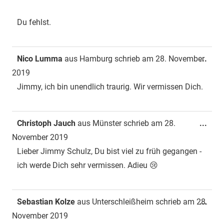
Du fehlst.
Dies
Nico Lumma
aus
Hamburg
schrieb am
28. November
...
Met
2019
ein-
Jimmy, ich bin unendlich traurig. Wir vermissen Dich.
Dies
Christoph Jauch
aus
Münster
schrieb am
28.
...
Met
November 2019
ein-
Lieber Jimmy Schulz, Du bist viel zu früh gegangen -
ich werde Dich sehr vermissen. Adieu 😢
Dies
Sebastian Kolze
aus
Unterschleißheim
schrieb am
28.
...
Met
November 2019