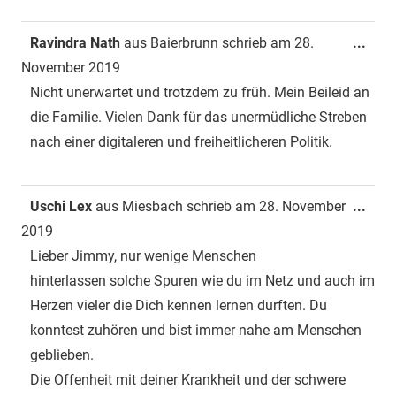
Dies
Ravindra Nath
aus
Baierbrunn
schrieb am
28.
...
Met
November 2019
ein-
Nicht unerwartet und trotzdem zu früh. Mein Beileid an
die Familie. Vielen Dank für das unermüdliche Streben
nach einer digitaleren und freiheitlicheren Politik.
Dies
Uschi Lex
aus
Miesbach
schrieb am
28. November
...
Met
2019
ein-
Lieber Jimmy, nur wenige Menschen
hinterlassen solche Spuren wie du im Netz und auch im
Herzen vieler die Dich kennen lernen durften. Du
konntest zuhören und bist immer nahe am Menschen
geblieben.
Die Offenheit mit deiner Krankheit und der schwere