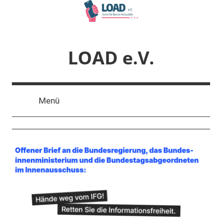
Zum
Inhalt
springen
LOAD e.V.
Verein
für
Menü
liberale
Netzpolitik