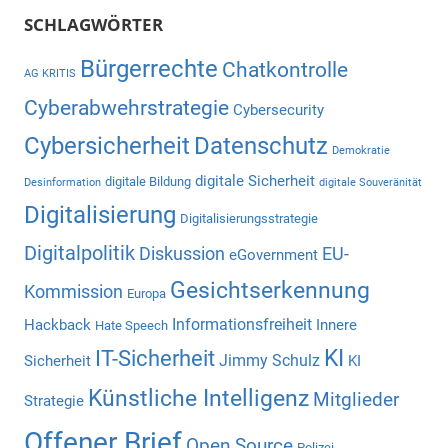
SCHLAGWÖRTER
Bürgerrechte
Chatkontrolle
AG KRITIS
Cyberabwehrstrategie
Cybersecurity
Cybersicherheit
Datenschutz
Demokratie
digitale Sicherheit
digitale Bildung
Desinformation
digitale Souveränität
Digitalisierung
Digitalisierungsstrategie
Digitalpolitik
Diskussion
EU-
eGovernment
Gesichtserkennung
Kommission
Europa
Informationsfreiheit
Hackback
Innere
Hate Speech
KI
IT-Sicherheit
Jimmy Schulz
Sicherheit
KI
Künstliche Intelligenz
Mitglieder
Strategie
Offener Brief
Open Source
Polizei