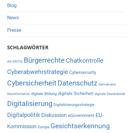
Blog
News
Presse
SCHLAGWÖRTER
Bürgerrechte
Chatkontrolle
AG KRITIS
Cyberabwehrstrategie
Cybersecurity
Cybersicherheit
Datenschutz
Demokratie
digitale Sicherheit
digitale Bildung
Desinformation
digitale Souveränität
Digitalisierung
Digitalisierungsstrategie
Digitalpolitik
Diskussion
EU-
eGovernment
Gesichtserkennung
Kommission
Europa