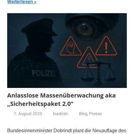
Weiterlesen
Anlasslose Massenüberwachung aka
„Sicherheitspaket 2.0“
7. August 2025
loadmin
Blog
,
Presse
Bundesinnenminister Dobrindt plant die Neuauflage des