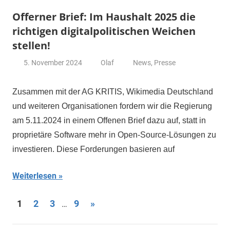
Offerner Brief: Im Haushalt 2025 die
richtigen digitalpolitischen Weichen
stellen!
5. November 2024
Olaf
News
,
Presse
Zusammen mit der AG KRITIS, Wikimedia Deutschland
und weiteren Organisationen fordern wir die Regierung
am 5.11.2024 in einem Offenen Brief dazu auf, statt in
proprietäre Software mehr in Open-Source-Lösungen zu
investieren. Diese Forderungen basieren auf
Weiterlesen
Seitennummerierung
Nächste
1
2
3
9
»
…
Beiträge
der