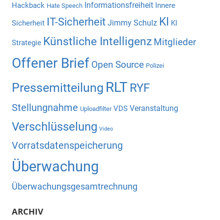
Informationsfreiheit
Hackback
Innere
Hate Speech
KI
IT-Sicherheit
Jimmy Schulz
Sicherheit
KI
Künstliche Intelligenz
Mitglieder
Strategie
Offener Brief
Open Source
Polizei
RLT
Pressemitteilung
RYF
Stellungnahme
Veranstaltung
VDS
Uploadfilter
Verschlüsselung
Video
Vorratsdatenspeicherung
Überwachung
Überwachungsgesamtrechnung
ARCHIV