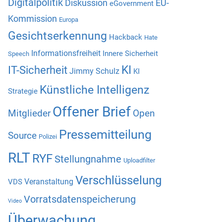
Digitalpolitik
Diskussion
EU-
eGovernment
Kommission
Europa
Gesichtserkennung
Hackback
Hate
Informationsfreiheit
Innere Sicherheit
Speech
KI
IT-Sicherheit
Jimmy Schulz
KI
Künstliche Intelligenz
Strategie
Offener Brief
Mitglieder
Open
Pressemitteilung
Source
Polizei
RLT
RYF
Stellungnahme
Uploadfilter
Verschlüsselung
Veranstaltung
VDS
Vorratsdatenspeicherung
Video
Überwachung