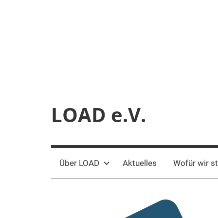
Zum
Inhalt
springen
LOAD e.V.
Verein
für
liberale
Über LOAD
Aktuelles
Wofür wir s
Netzpolitik