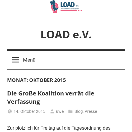
Zum
Inhalt
springen
LOAD e.V.
Verein
für
Menü
liberale
Netzpolitik
MONAT:
OKTOBER 2015
Die Große Koalition verrät die
Verfassung
14. Oktober 2015
uwe
Blog
,
Presse
Zur plötzlich für Freitag auf die Tagesordnung des