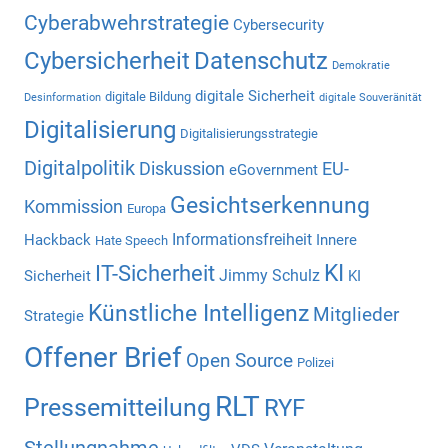
Cyberabwehrstrategie
Cybersecurity
Cybersicherheit
Datenschutz
Demokratie
digitale Sicherheit
digitale Bildung
Desinformation
digitale Souveränität
Digitalisierung
Digitalisierungsstrategie
Digitalpolitik
Diskussion
EU-
eGovernment
Gesichtserkennung
Kommission
Europa
Informationsfreiheit
Hackback
Innere
Hate Speech
KI
IT-Sicherheit
Jimmy Schulz
Sicherheit
KI
Künstliche Intelligenz
Mitglieder
Strategie
Offener Brief
Open Source
Polizei
RLT
Pressemitteilung
RYF