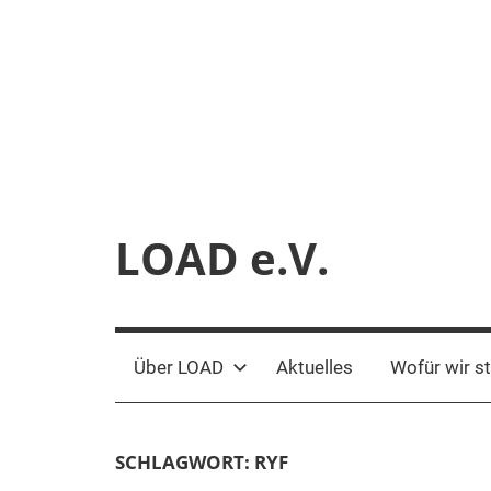
Zum
Inhalt
springen
LOAD e.V.
Verein
für
liberale
Über LOAD
Aktuelles
Wofür wir s
Netzpolitik
SCHLAGWORT:
RYF