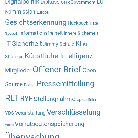
Digitalpolitik
Diskussion
EU-
eGovernment
Kommission
Europa
Gesichtserkennung
Hackback
Hate
Informationsfreiheit
Innere Sicherheit
Speech
KI
IT-Sicherheit
Jimmy Schulz
KI
Künstliche Intelligenz
Strategie
Offener Brief
Mitglieder
Open
Pressemitteilung
Source
Polizei
RLT
RYF
Stellungnahme
Uploadfilter
Verschlüsselung
Veranstaltung
VDS
Vorratsdatenspeicherung
Video
Überwachung