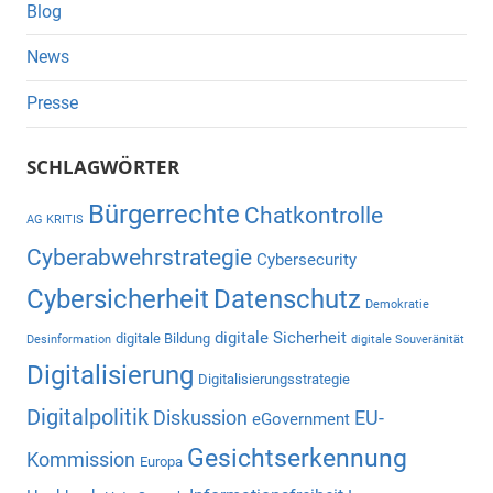
Blog
News
Presse
SCHLAGWÖRTER
Bürgerrechte
Chatkontrolle
AG KRITIS
Cyberabwehrstrategie
Cybersecurity
Cybersicherheit
Datenschutz
Demokratie
digitale Sicherheit
digitale Bildung
Desinformation
digitale Souveränität
Digitalisierung
Digitalisierungsstrategie
Digitalpolitik
Diskussion
EU-
eGovernment
Gesichtserkennung
Kommission
Europa