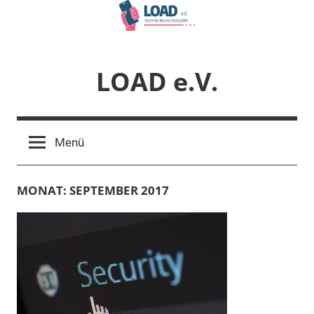
Zum
Inhalt
springen
LOAD e.V.
Verein
für
Menü
liberale
Netzpolitik
MONAT:
SEPTEMBER 2017