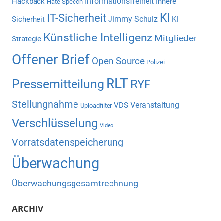
Informationsfreiheit
Hackback
Innere
Hate Speech
KI
IT-Sicherheit
Jimmy Schulz
Sicherheit
KI
Künstliche Intelligenz
Mitglieder
Strategie
Offener Brief
Open Source
Polizei
RLT
Pressemitteilung
RYF
Stellungnahme
Veranstaltung
VDS
Uploadfilter
Verschlüsselung
Video
Vorratsdatenspeicherung
Überwachung
Überwachungsgesamtrechnung
ARCHIV