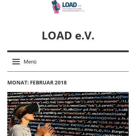
Zum
Inhalt
springen
LOAD e.V.
Verein
für
Menü
liberale
Netzpolitik
MONAT:
FEBRUAR 2018