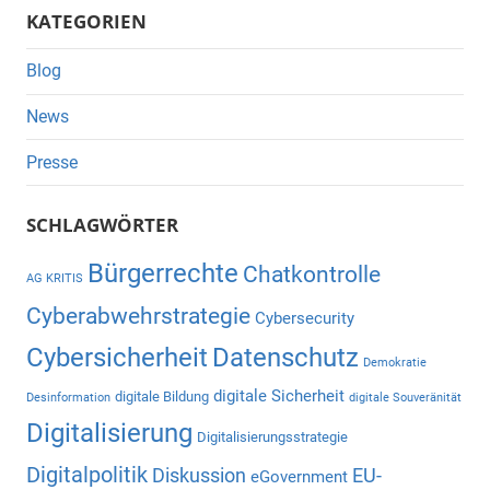
KATEGORIEN
Blog
News
Presse
SCHLAGWÖRTER
Bürgerrechte
Chatkontrolle
AG KRITIS
Cyberabwehrstrategie
Cybersecurity
Cybersicherheit
Datenschutz
Demokratie
digitale Sicherheit
digitale Bildung
Desinformation
digitale Souveränität
Digitalisierung
Digitalisierungsstrategie
Digitalpolitik
Diskussion
EU-
eGovernment