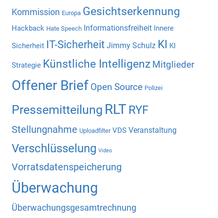
Gesichtserkennung
Kommission
Europa
Informationsfreiheit
Hackback
Innere
Hate Speech
KI
IT-Sicherheit
Jimmy Schulz
Sicherheit
KI
Künstliche Intelligenz
Mitglieder
Strategie
Offener Brief
Open Source
Polizei
RLT
Pressemitteilung
RYF
Stellungnahme
Veranstaltung
VDS
Uploadfilter
Verschlüsselung
Video
Vorratsdatenspeicherung
Überwachung
Überwachungsgesamtrechnung