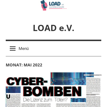
Zum
Inhalt
springen
LOAD e.V.
Verein
für
Menü
liberale
Netzpolitik
MONAT:
MAI 2022