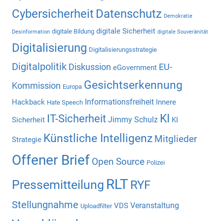
Cybersicherheit
Datenschutz
Demokratie
digitale Sicherheit
digitale Bildung
Desinformation
digitale Souveränität
Digitalisierung
Digitalisierungsstrategie
Digitalpolitik
Diskussion
EU-
eGovernment
Gesichtserkennung
Kommission
Europa
Informationsfreiheit
Hackback
Innere
Hate Speech
KI
IT-Sicherheit
Jimmy Schulz
Sicherheit
KI
Künstliche Intelligenz
Mitglieder
Strategie
Offener Brief
Open Source
Polizei
RLT
Pressemitteilung
RYF
Stellungnahme
Veranstaltung
VDS
Uploadfilter