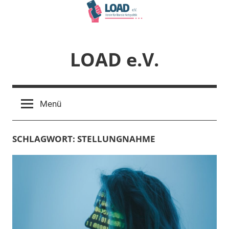
Zum
Inhalt
springen
LOAD e.V.
Verein
für
Menü
liberale
Netzpolitik
SCHLAGWORT:
STELLUNGNAHME