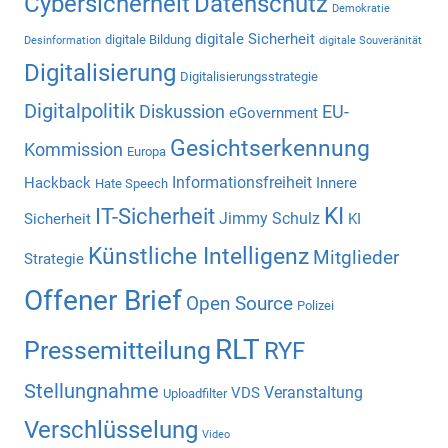
Cybersicherheit
Datenschutz
Demokratie
digitale Sicherheit
digitale Bildung
Desinformation
digitale Souveränität
Digitalisierung
Digitalisierungsstrategie
Digitalpolitik
Diskussion
EU-
eGovernment
Gesichtserkennung
Kommission
Europa
Informationsfreiheit
Hackback
Innere
Hate Speech
KI
IT-Sicherheit
Jimmy Schulz
Sicherheit
KI
Künstliche Intelligenz
Mitglieder
Strategie
Offener Brief
Open Source
Polizei
RLT
Pressemitteilung
RYF
Stellungnahme
Veranstaltung
VDS
Uploadfilter
Verschlüsselung
Video