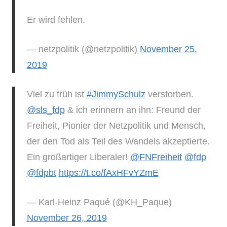
Er wird fehlen.
— netzpolitik (@netzpolitik)
November 25,
2019
Viel zu früh ist
#JimmySchulz
verstorben.
@sls_fdp
⁩ & ich erinnern an ihn: Freund der
Freiheit, Pionier der Netzpolitik und Mensch,
der den Tod als Teil des Wandels akzeptierte.
Ein großartiger Liberaler! ⁦
@FNFreiheit
⁩ ⁦
@fdp
@fdpbt
https://t.co/fAxHFvYZmE
— Karl-Heinz Paqué (@KH_Paque)
November 26, 2019