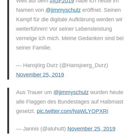
Welt auf dem
#IGF2019
habe ich heute im
Namen von
@jimmyschulz
eröffnet. Seinen
Kampf für die digitale Aufklärung werden wir
weiterführen! Vor seiner Lebensleistung
verneige ich mich. Meine Gedanken sind bei
seiner Familie.
— Hansjörg Durz (@Hansjoerg_Durz)
November 25, 2019
Aus Trauer um
@jimmyschulz
wurden heute
alle Flaggen des Bundestages auf Halbmast
gesetzt.
pic.twitter.com/NaWLYOPXRi
— Jannis (@aluhutt)
November 25, 2019