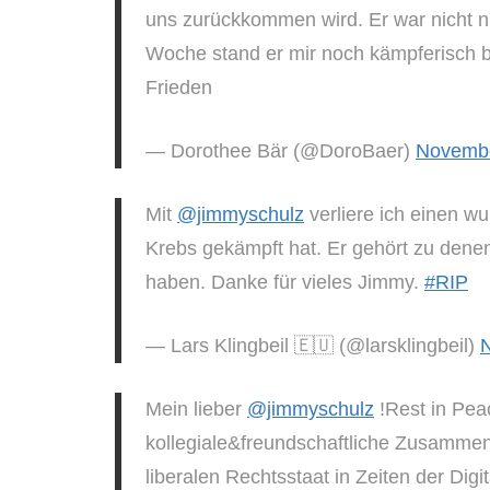
uns zurückkommen wird. Er war nicht nur
Woche stand er mir noch kämpferisch be
Frieden
— Dorothee Bär (@DoroBaer)
Novembe
Mit
@jimmyschulz
verliere ich einen w
Krebs gekämpft hat. Er gehört zu denen
haben. Danke für vieles Jimmy.
#RIP
— Lars Klingbeil 🇪🇺 (@larsklingbeil)
Mein lieber
@jimmyschulz
!Rest in Peac
kollegiale&freundschaftliche Zusammen
liberalen Rechtsstaat in Zeiten der Dig