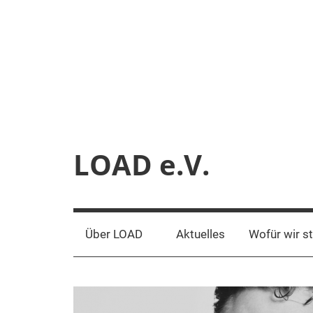
Zum
Inhalt
springen
LOAD e.V.
Verein
für
liberale
Über LOAD
Aktuelles
Wofür wir s
Netzpolitik