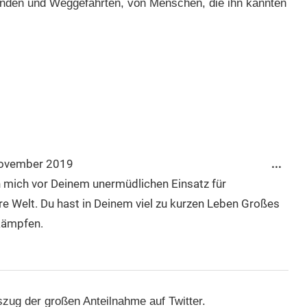
unden und Weggefährten, von Menschen, die ihn kannten
Dies
ovember 2019
...
Met
h mich vor Deinem unermüdlichen Einsatz für
ein-
re Welt. Du hast in Deinem viel zu kurzen Leben Großes
 kämpfen.
szug der großen Anteilnahme auf Twitter.