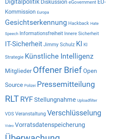
Digitalpolitik
Diskussion
EU-
eGovernment
Kommission
Europa
Gesichtserkennung
Hackback
Hate
Informationsfreiheit
Innere Sicherheit
Speech
KI
IT-Sicherheit
Jimmy Schulz
KI
Künstliche Intelligenz
Strategie
Offener Brief
Mitglieder
Open
Pressemitteilung
Source
Polizei
RLT
RYF
Stellungnahme
Uploadfilter
Verschlüsselung
Veranstaltung
VDS
Vorratsdatenspeicherung
Video
Überwachung