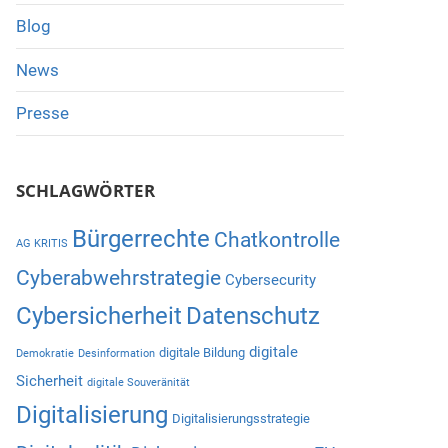
Blog
News
Presse
SCHLAGWÖRTER
Bürgerrechte
Chatkontrolle
e
AG KRITIS
abox
Cyberabwehrstrategie
Cybersecurity
/ausblenden.
Cybersicherheit
Datenschutz
digitale
digitale Bildung
Demokratie
Desinformation
Sicherheit
digitale Souveränität
Digitalisierung
Digitalisierungsstrategie