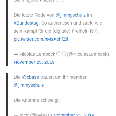
Die letzte Rede von
@jimmyschulz
im
#Bundestag
. So authentisch und stark, wie
sein Kampf für die (digitale) Freiheit. RIP.
pic.twitter.com/nMsXehfZil
— Nicolas Lembeck 🇪🇺 (@NicolasLembeck)
November 25, 2019
Die
@cbase
trauert um ihr member
@jimmyschulz
Die Antenne schweigt.
— hybr (@hybr10)
November 25, 2019