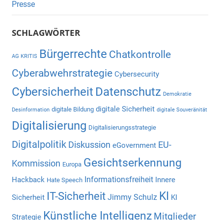
Presse
SCHLAGWÖRTER
Bürgerrechte
Chatkontrolle
AG KRITIS
Cyberabwehrstrategie
Cybersecurity
Cybersicherheit
Datenschutz
Demokratie
digitale Sicherheit
digitale Bildung
Desinformation
digitale Souveränität
Digitalisierung
Digitalisierungsstrategie
Digitalpolitik
Diskussion
EU-
eGovernment
Gesichtserkennung
Kommission
Europa
Informationsfreiheit
Hackback
Innere
Hate Speech
KI
IT-Sicherheit
Jimmy Schulz
Sicherheit
KI
Künstliche Intelligenz
Mitglieder
Strategie