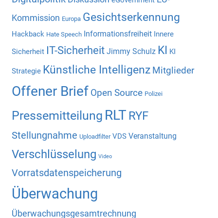
Gesichtserkennung
Kommission
Europa
Informationsfreiheit
Hackback
Innere
Hate Speech
KI
IT-Sicherheit
Jimmy Schulz
Sicherheit
KI
Künstliche Intelligenz
Mitglieder
Strategie
Offener Brief
Open Source
Polizei
RLT
Pressemitteilung
RYF
Stellungnahme
Veranstaltung
VDS
Uploadfilter
Verschlüsselung
Video
Vorratsdatenspeicherung
Überwachung
Überwachungsgesamtrechnung