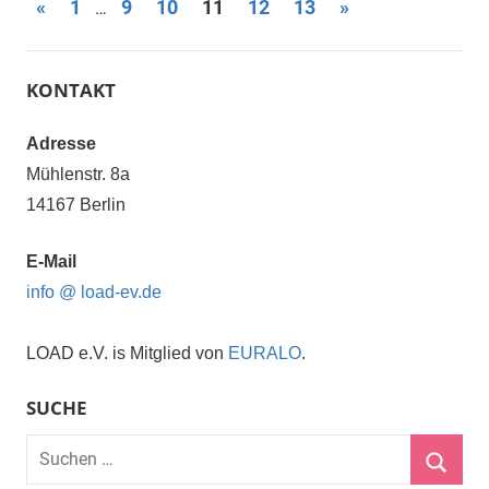
Seitennummerierung
Vorherige
Nächste
«
1
9
10
11
12
13
»
…
Beiträge
Beiträge
der
Beiträge
KONTAKT
Adresse
Mühlenstr. 8a
14167 Berlin
E-Mail
info @ load-ev.de
LOAD e.V. is Mitglied von
EURALO
.
SUCHE
Suchen
nach: