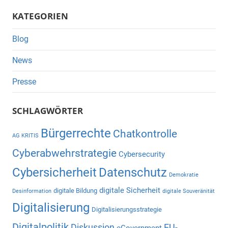
Suche
KATEGORIEN
Blog
News
Presse
SCHLAGWÖRTER
Bürgerrechte
Chatkontrolle
AG KRITIS
Cyberabwehrstrategie
Cybersecurity
Cybersicherheit
Datenschutz
Demokratie
digitale Sicherheit
digitale Bildung
Desinformation
digitale Souveränität
Digitalisierung
Digitalisierungsstrategie
Digitalpolitik
Diskussion
EU-
eGovernment