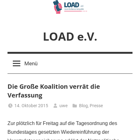
Zum
Inhalt
springen
LOAD e.V.
Verein
für
Menü
liberale
Netzpolitik
Die Große Koalition verrät die
Verfassung
14. Oktober 2015
uwe
Blog
,
Presse
Zur plötzlich für Freitag auf die Tagesordnung des
Bundestages gesetzten Wiedereinführung der