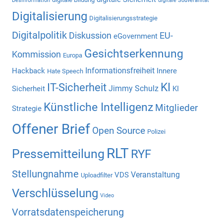
Desinformation
digitale Souveränität
Digitalisierung
Digitalisierungsstrategie
Digitalpolitik
Diskussion
EU-
eGovernment
Gesichtserkennung
Kommission
Europa
Informationsfreiheit
Hackback
Innere
Hate Speech
KI
IT-Sicherheit
Jimmy Schulz
Sicherheit
KI
Künstliche Intelligenz
Mitglieder
Strategie
Offener Brief
Open Source
Polizei
RLT
Pressemitteilung
RYF
Stellungnahme
Veranstaltung
VDS
Uploadfilter
Verschlüsselung
Video
Vorratsdatenspeicherung