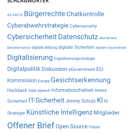
SCHLAGWÖRTER
Bürgerrechte
Chatkontrolle
AG KRITIS
Cyberabwehrstrategie
Cybersecurity
Cybersicherheit
Datenschutz
Demokratie
digitale Sicherheit
digitale Bildung
Desinformation
digitale Souveränität
Digitalisierung
Digitalisierungsstrategie
Digitalpolitik
Diskussion
EU-
eGovernment
Gesichtserkennung
Kommission
Europa
Informationsfreiheit
Hackback
Innere
Hate Speech
KI
IT-Sicherheit
Jimmy Schulz
Sicherheit
KI
Künstliche Intelligenz
Mitglieder
Strategie
Offener Brief
Open Source
Polizei