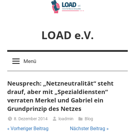
Zum
Inhalt
springen
LOAD e.V.
Verein
für
Menü
liberale
Netzpolitik
Neusprech: „Netzneutralität“ steht
drauf, aber mit „Spezialdiensten“
verraten Merkel und Gabriel ein
Grundprinzip des Netzes
8. Dezember 2014
loadmin
Blog
Beitragsnavigation
Vorheriger Beitrag
Nächster Beitrag