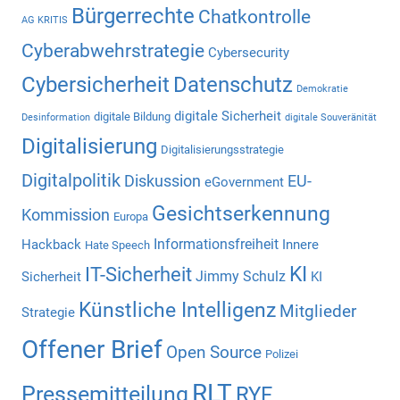
Bürgerrechte
Chatkontrolle
AG KRITIS
Cyberabwehrstrategie
Cybersecurity
Cybersicherheit
Datenschutz
Demokratie
digitale Sicherheit
digitale Bildung
Desinformation
digitale Souveränität
Digitalisierung
Digitalisierungsstrategie
Digitalpolitik
Diskussion
EU-
eGovernment
Gesichtserkennung
Kommission
Europa
Informationsfreiheit
Hackback
Innere
Hate Speech
KI
IT-Sicherheit
Jimmy Schulz
Sicherheit
KI
Künstliche Intelligenz
Mitglieder
Strategie
Offener Brief
Open Source
Polizei
RLT
Pressemitteilung
RYF