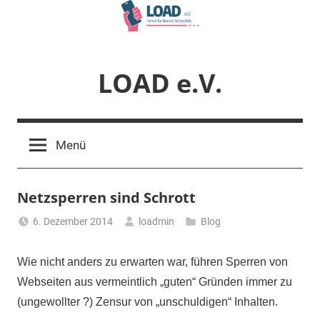
Zum
Inhalt
springen
LOAD e.V.
Verein
für
Menü
liberale
Netzpolitik
Netzsperren sind Schrott
6. Dezember 2014
loadmin
Blog
Wie nicht anders zu erwarten war, führen Sperren von
Webseiten aus vermeintlich „guten“ Gründen immer zu
(ungewollter ?) Zensur von „unschuldigen“ Inhalten.