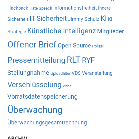
Informationsfreiheit
Hackback
Innere
Hate Speech
KI
IT-Sicherheit
Jimmy Schulz
Sicherheit
KI
Künstliche Intelligenz
Mitglieder
Strategie
Offener Brief
Open Source
Polizei
RLT
Pressemitteilung
RYF
Stellungnahme
Veranstaltung
VDS
Uploadfilter
Verschlüsselung
Video
Vorratsdatenspeicherung
Überwachung
Überwachungsgesamtrechnung
ARCHIV