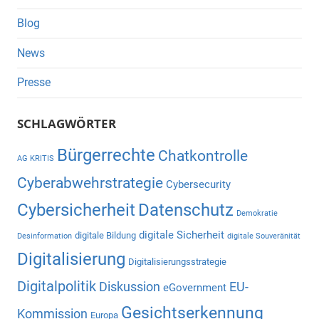
Blog
News
Presse
SCHLAGWÖRTER
Bürgerrechte
Chatkontrolle
AG KRITIS
Cyberabwehrstrategie
Cybersecurity
Cybersicherheit
Datenschutz
Demokratie
digitale Sicherheit
digitale Bildung
Desinformation
digitale Souveränität
Digitalisierung
Digitalisierungsstrategie
Digitalpolitik
Diskussion
EU-
eGovernment
Gesichtserkennung
Kommission
Europa