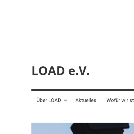
Zum
Inhalt
springen
LOAD e.V.
Verein
für
liberale
Über LOAD
Aktuelles
Wofür wir s
Netzpolitik