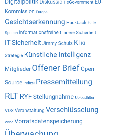
Digitalpolitik
Diskussion
EU-
eGovernment
Kommission
Europa
Gesichtserkennung
Hackback
Hate
Informationsfreiheit
Innere Sicherheit
Speech
KI
IT-Sicherheit
Jimmy Schulz
KI
Künstliche Intelligenz
Strategie
Offener Brief
Mitglieder
Open
Pressemitteilung
Source
Polizei
RLT
RYF
Stellungnahme
Uploadfilter
Verschlüsselung
Veranstaltung
VDS
Vorratsdatenspeicherung
Video
Überwachung