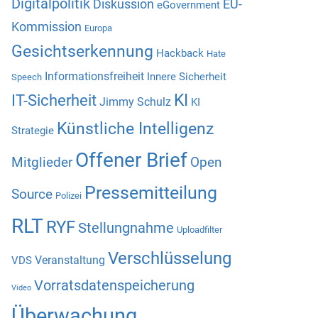
Digitalpolitik
Diskussion
EU-
eGovernment
Kommission
Europa
Gesichtserkennung
Hackback
Hate
Informationsfreiheit
Innere Sicherheit
Speech
KI
IT-Sicherheit
Jimmy Schulz
KI
Künstliche Intelligenz
Strategie
Offener Brief
Mitglieder
Open
Pressemitteilung
Source
Polizei
RLT
RYF
Stellungnahme
Uploadfilter
Verschlüsselung
Veranstaltung
VDS
Vorratsdatenspeicherung
Video
Überwachung