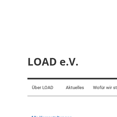
Zum
Inhalt
springen
LOAD e.V.
Verein
für
liberale
Über LOAD
Aktuelles
Wofür wir s
Netzpolitik