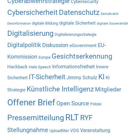
Cyberabwehrstrategie
Cybersecurity
Cybersicherheit
Datenschutz
Demokratie
digitale Sicherheit
digitale Bildung
Desinformation
digitale Souveränität
Digitalisierung
Digitalisierungsstrategie
Digitalpolitik
Diskussion
EU-
eGovernment
Gesichtserkennung
Kommission
Europa
Informationsfreiheit
Hackback
Innere
Hate Speech
KI
IT-Sicherheit
Jimmy Schulz
Sicherheit
KI
Künstliche Intelligenz
Mitglieder
Strategie
Offener Brief
Open Source
Polizei
RLT
Pressemitteilung
RYF
Stellungnahme
Veranstaltung
VDS
Uploadfilter