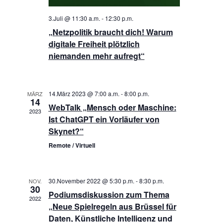
3.Juli @ 11:30 a.m.
-
12:30 p.m.
„Netzpolitik braucht dich! Warum
digitale Freiheit plötzlich
niemanden mehr aufregt“
14.März 2023 @ 7:00 a.m.
-
8:00 p.m.
MÄRZ
14
WebTalk „Mensch oder Maschine:
2023
Ist ChatGPT ein Vorläufer von
Skynet?“
Remote / Virtuell
30.November 2022 @ 5:30 p.m.
-
8:30 p.m.
NOV.
30
Podiumsdiskussion zum Thema
2022
„Neue Spielregeln aus Brüssel für
Daten, Künstliche Intelligenz und