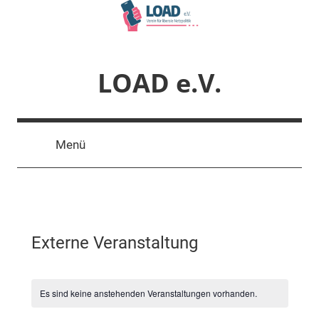
Zum
Inhalt
springen
LOAD e.V.
Verein
für
Menü
liberale
Netzpolitik
Externe Veranstaltung
Es sind keine anstehenden Veranstaltungen vorhanden.