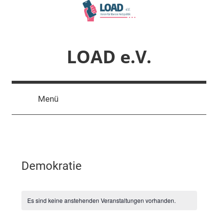
Zum
Inhalt
springen
LOAD e.V.
Verein
für
Menü
liberale
Netzpolitik
Demokratie
Es sind keine anstehenden Veranstaltungen vorhanden.