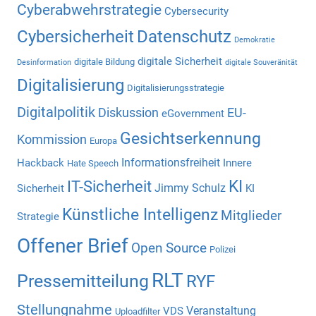
Cyberabwehrstrategie
Cybersecurity
Cybersicherheit
Datenschutz
Demokratie
digitale Sicherheit
digitale Bildung
Desinformation
digitale Souveränität
Digitalisierung
Digitalisierungsstrategie
Digitalpolitik
Diskussion
EU-
eGovernment
Gesichtserkennung
Kommission
Europa
Informationsfreiheit
Hackback
Innere
Hate Speech
KI
IT-Sicherheit
Jimmy Schulz
Sicherheit
KI
Künstliche Intelligenz
Mitglieder
Strategie
Offener Brief
Open Source
Polizei
RLT
Pressemitteilung
RYF
Stellungnahme
Veranstaltung
VDS
Uploadfilter