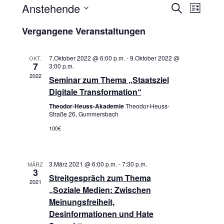
Anstehende
Vera
Verans
Suche
Liste
Datum
Ansi
Suche
Vergangene Veranstaltungen
wählen.
Navi
und
7.Oktober 2022 @ 6:00 p.m.
-
9.Oktober 2022 @
OKT.
7
Ansich
3:00 p.m.
2022
Seminar zum Thema „Staatsziel
Naviga
Digitale Transformation“
Theodor-Heuss-Akademie
Theodor-Heuss-
Straße 26, Gummersbach
100€
3.März 2021 @ 6:00 p.m.
-
7:30 p.m.
MÄRZ
3
Streitgespräch zum Thema
2021
„Soziale Medien: Zwischen
Meinungsfreiheit,
Desinformationen und Hate