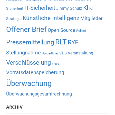
KI
IT-Sicherheit
Jimmy Schulz
Sicherheit
KI
Künstliche Intelligenz
Mitglieder
Strategie
Offener Brief
Open Source
Polizei
RLT
Pressemitteilung
RYF
Stellungnahme
Veranstaltung
VDS
Uploadfilter
Verschlüsselung
Video
Vorratsdatenspeicherung
Überwachung
Überwachungsgesamtrechnung
ARCHIV