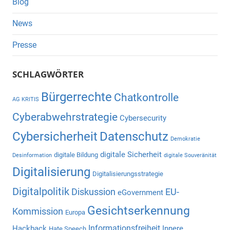
Blog
News
Presse
SCHLAGWÖRTER
Bürgerrechte
Chatkontrolle
AG KRITIS
Cyberabwehrstrategie
Cybersecurity
Cybersicherheit
Datenschutz
Demokratie
digitale Sicherheit
digitale Bildung
Desinformation
digitale Souveränität
Digitalisierung
Digitalisierungsstrategie
Digitalpolitik
Diskussion
EU-
eGovernment
Gesichtserkennung
Kommission
Europa
Informationsfreiheit
Hackback
Innere
Hate Speech