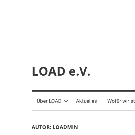
Zum
Inhalt
springen
LOAD e.V.
Verein
für
liberale
Über LOAD
Aktuelles
Wofür wir s
Netzpolitik
AUTOR:
LOADMIN