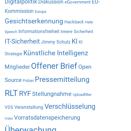
Digitalpolitik
Diskussion
EU-
eGovernment
Kommission
Europa
Gesichtserkennung
Hackback
Hate
Informationsfreiheit
Innere Sicherheit
Speech
KI
IT-Sicherheit
Jimmy Schulz
KI
Künstliche Intelligenz
Strategie
Offener Brief
Mitglieder
Open
Pressemitteilung
Source
Polizei
RLT
RYF
Stellungnahme
Uploadfilter
Verschlüsselung
Veranstaltung
VDS
Vorratsdatenspeicherung
Video
Überwachung