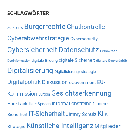
SCHLAGWÖRTER
Bürgerrechte
Chatkontrolle
AG KRITIS
Cyberabwehrstrategie
Cybersecurity
Cybersicherheit
Datenschutz
Demokratie
digitale Sicherheit
digitale Bildung
Desinformation
digitale Souveränität
Digitalisierung
Digitalisierungsstrategie
Digitalpolitik
Diskussion
EU-
eGovernment
Gesichtserkennung
Kommission
Europa
Informationsfreiheit
Hackback
Innere
Hate Speech
KI
IT-Sicherheit
Jimmy Schulz
Sicherheit
KI
Künstliche Intelligenz
Mitglieder
Strategie