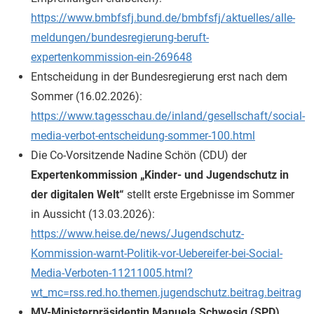
https://www.bmbfsfj.bund.de/bmbfsfj/aktuelles/alle-
meldungen/bundesregierung-beruft-
expertenkommission-ein-269648
Entscheidung in der Bundesregierung erst nach dem
Sommer (16.02.2026):
https://www.tagesschau.de/inland/gesellschaft/social-
media-verbot-entscheidung-sommer-100.html
Die Co-Vorsitzende Nadine Schön (CDU) der
Expertenkommission „Kinder- und Jugendschutz in
der digitalen Welt“
stellt erste Ergebnisse im Sommer
in Aussicht (
13.03.2026
):
https://www.heise.de/news/Jugendschutz-
Kommission-warnt-Politik-vor-Uebereifer-bei-Social-
Media-Verboten-11211005.html?
wt_mc=rss.red.ho.themen.jugendschutz.beitrag.beitrag
MV-Ministerpräsidentin Manuela Schwesig (SPD)