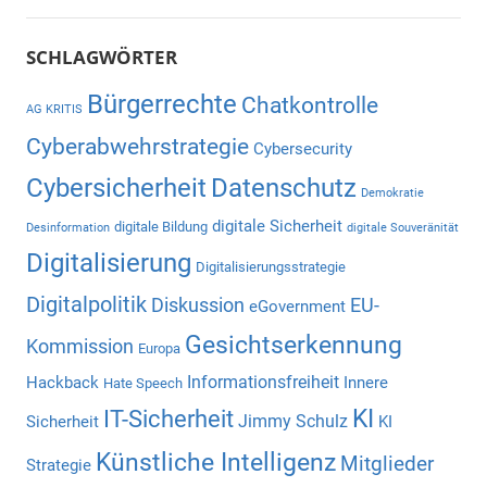
SCHLAGWÖRTER
Bürgerrechte
Chatkontrolle
AG KRITIS
Cyberabwehrstrategie
Cybersecurity
Cybersicherheit
Datenschutz
Demokratie
digitale Sicherheit
digitale Bildung
Desinformation
digitale Souveränität
Digitalisierung
Digitalisierungsstrategie
Digitalpolitik
Diskussion
EU-
eGovernment
Gesichtserkennung
Kommission
Europa
Informationsfreiheit
Hackback
Innere
Hate Speech
KI
IT-Sicherheit
Jimmy Schulz
Sicherheit
KI
Künstliche Intelligenz
Mitglieder
Strategie