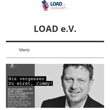
Zum
Inhalt
springen
LOAD e.V.
Verein
für
Menü
liberale
Netzpolitik