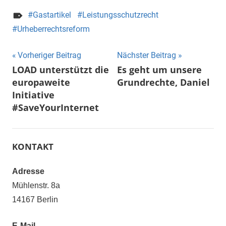
Gastartikel
Leistungsschutzrecht
Urheberrechtsreform
Beitragsnavigation
Vorheriger Beitrag
Nächster Beitrag
LOAD unterstützt die
Es geht um unsere
europaweite
Grundrechte, Daniel
Initiative
#SaveYourInternet
KONTAKT
Adresse
Mühlenstr. 8a
14167 Berlin
E-Mail