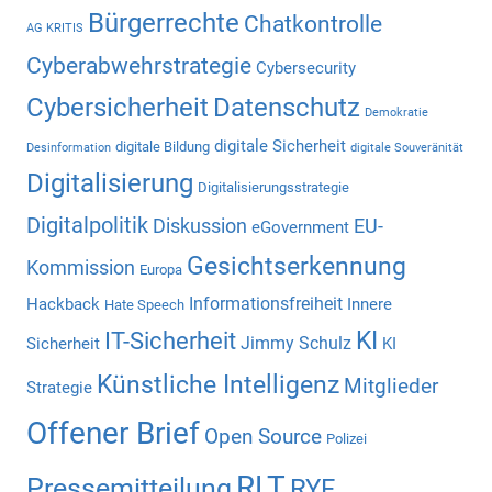
Bürgerrechte
Chatkontrolle
AG KRITIS
Cyberabwehrstrategie
Cybersecurity
Cybersicherheit
Datenschutz
Demokratie
digitale Sicherheit
digitale Bildung
Desinformation
digitale Souveränität
Digitalisierung
Digitalisierungsstrategie
Digitalpolitik
Diskussion
EU-
eGovernment
Gesichtserkennung
Kommission
Europa
Informationsfreiheit
Hackback
Innere
Hate Speech
KI
IT-Sicherheit
Jimmy Schulz
Sicherheit
KI
Künstliche Intelligenz
Mitglieder
Strategie
Offener Brief
Open Source
Polizei
RLT
Pressemitteilung
RYF