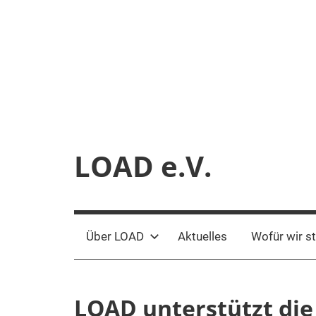
Zum
Inhalt
springen
LOAD e.V.
Verein
für
liberale
Über LOAD
Aktuelles
Wofür wir s
Netzpolitik
LOAD unterstützt die