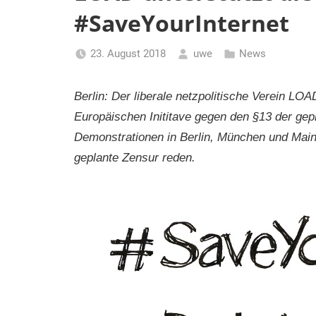
#SaveYourInternet
23. August 2018
uwe
News
Berlin: Der liberale netzpolitische Verein LOAD
Europäischen Inititave gegen den §13 der ge
Demonstrationen in Berlin, München und Mai
geplante Zensur reden.