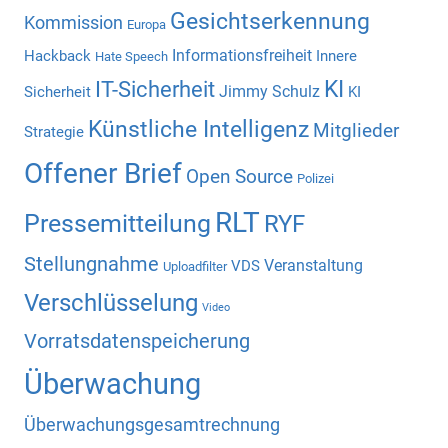
Gesichtserkennung
Kommission
Europa
Informationsfreiheit
Hackback
Innere
Hate Speech
KI
IT-Sicherheit
Jimmy Schulz
Sicherheit
KI
Künstliche Intelligenz
Mitglieder
Strategie
Offener Brief
Open Source
Polizei
RLT
Pressemitteilung
RYF
Stellungnahme
Veranstaltung
VDS
Uploadfilter
Verschlüsselung
Video
Vorratsdatenspeicherung
Überwachung
Überwachungsgesamtrechnung