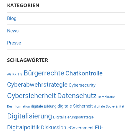
KATEGORIEN
Blog
News
Presse
SCHLAGWÖRTER
Bürgerrechte
Chatkontrolle
AG KRITIS
Cyberabwehrstrategie
Cybersecurity
Cybersicherheit
Datenschutz
Demokratie
digitale Sicherheit
digitale Bildung
Desinformation
digitale Souveränität
Digitalisierung
Digitalisierungsstrategie
Digitalpolitik
Diskussion
EU-
eGovernment