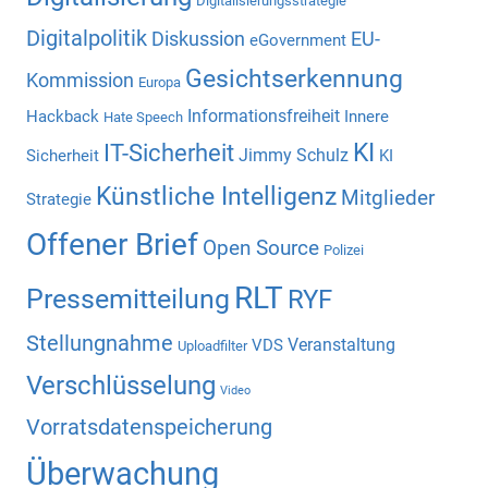
Digitalisierungsstrategie
Digitalpolitik
Diskussion
EU-
eGovernment
Gesichtserkennung
Kommission
Europa
Informationsfreiheit
Hackback
Innere
Hate Speech
KI
IT-Sicherheit
Jimmy Schulz
Sicherheit
KI
Künstliche Intelligenz
Mitglieder
Strategie
Offener Brief
Open Source
Polizei
RLT
Pressemitteilung
RYF
Stellungnahme
Veranstaltung
VDS
Uploadfilter
Verschlüsselung
Video
Vorratsdatenspeicherung
Überwachung