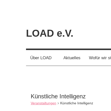
Zum
Inhalt
springen
LOAD e.V.
Verein
für
liberale
Über LOAD
Aktuelles
Wofür wir s
Netzpolitik
Künstliche Intelligenz
Veranstaltungen
Künstliche Intelligenz