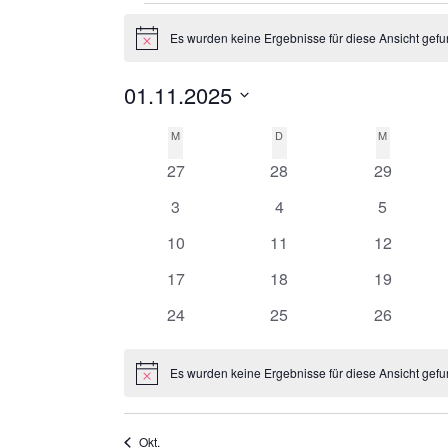
Veranstaltungen
Es wurden keine Ergebnisse für diese Ansicht gefu
Hinweis
01.11.2025
Datum
M
MONTAG
D
DIENSTAG
M
MITTWOC
Kalender
wählen.
0
0
0
27
28
29
von
Veranstaltungen
Veranstaltungen
Veranstal
0
0
0
3
4
5
Veranstaltungen
Veranstaltungen
Veranstaltungen
Veranstal
0
0
0
10
11
12
Veranstaltungen
Veranstaltungen
Veranstal
0
0
0
17
18
19
Veranstaltungen
Veranstaltungen
Veranstal
0
0
0
24
25
26
Veranstaltungen
Veranstaltungen
Veranstal
Es wurden keine Ergebnisse für diese Ansicht gefu
Hinweis
Okt.