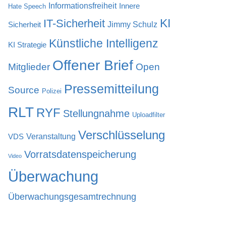
Informationsfreiheit
Innere
Hate Speech
KI
IT-Sicherheit
Jimmy Schulz
Sicherheit
Künstliche Intelligenz
KI Strategie
Offener Brief
Mitglieder
Open
Pressemitteilung
Source
Polizei
RLT
RYF
Stellungnahme
Uploadfilter
Verschlüsselung
Veranstaltung
VDS
Vorratsdatenspeicherung
Video
Überwachung
Überwachungsgesamtrechnung