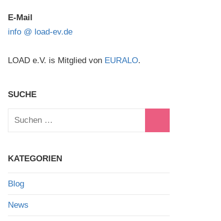
E-Mail
info @ load-ev.de
nstaltung
taltungen
LOAD e.V. is Mitglied von
EURALO
.
chten-
gation
SUCHE
en
ten,
en
Suchen
tion
nach:
n
Suchen
n
KATEGORIEN
n
Blog
News