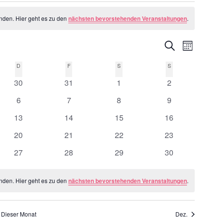
nden. Hier geht es zu den
nächsten bevorstehenden Veranstaltungen
.
Vera
Verans
Suche
Monat
Ansi
Suche
H
D
DONNERSTAG
F
FREITAG
S
SAMSTAG
S
SONNTAG
Navi
0
0
0
0
30
31
1
2
und
tungen
Veranstaltungen
Veranstaltungen
Veranstaltungen
Veranstaltung
0
0
0
0
6
7
8
9
Ansich
tungen
Veranstaltungen
Veranstaltungen
Veranstaltungen
Veranstaltung
0
0
0
0
13
14
15
16
Naviga
tungen
Veranstaltungen
Veranstaltungen
Veranstaltungen
Veranstaltunge
0
0
0
0
20
21
22
23
tungen
Veranstaltungen
Veranstaltungen
Veranstaltungen
Veranstaltunge
0
0
0
0
27
28
29
30
tungen
Veranstaltungen
Veranstaltungen
Veranstaltungen
Veranstaltunge
nden. Hier geht es zu den
nächsten bevorstehenden Veranstaltungen
.
Dieser Monat
Dez.