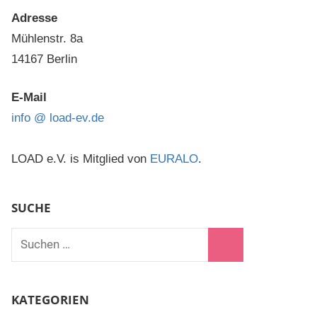
Adresse
Mühlenstr. 8a
14167 Berlin
E-Mail
info @ load-ev.de
nstaltung
taltungen
LOAD e.V. is Mitglied von
EURALO
.
chten-
gation
SUCHE
en
ten,
n
Suchen
tion
nach:
n
Suchen
n
KATEGORIEN
n