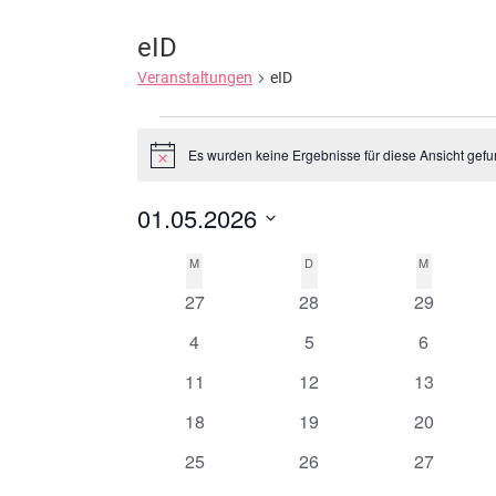
eID
Veranstaltungen
eID
Veranstaltungen
Es wurden keine Ergebnisse für diese Ansicht gefu
Hinweis
01.05.2026
Datum
M
MONTAG
D
DIENSTAG
M
MITTWOC
Kalender
wählen.
0
0
0
27
28
29
von
Veranstaltungen
Veranstaltungen
Veranstal
0
0
0
4
5
6
Veranstaltungen
Veranstaltungen
Veranstaltungen
Veranstal
0
0
0
11
12
13
Veranstaltungen
Veranstaltungen
Veranstal
0
0
0
18
19
20
Veranstaltungen
Veranstaltungen
Veranstal
0
0
0
25
26
27
Veranstaltungen
Veranstaltungen
Veranstal