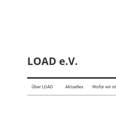
Zum
Inhalt
springen
LOAD e.V.
Verein
für
liberale
Über LOAD
Aktuelles
Wofür wir s
Netzpolitik