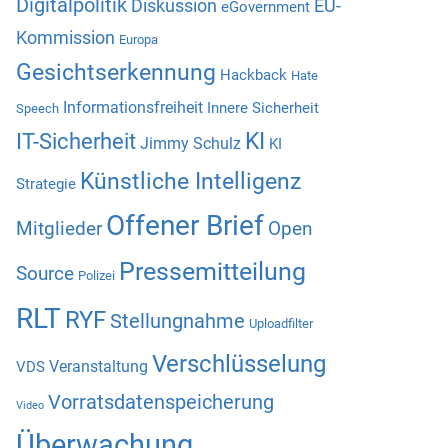
Digitalpolitik
Diskussion
EU-
eGovernment
Kommission
Europa
Gesichtserkennung
Hackback
Hate
Informationsfreiheit
Innere Sicherheit
Speech
KI
IT-Sicherheit
Jimmy Schulz
KI
Künstliche Intelligenz
Strategie
Offener Brief
Mitglieder
Open
Pressemitteilung
Source
Polizei
RLT
RYF
Stellungnahme
Uploadfilter
Verschlüsselung
Veranstaltung
VDS
Vorratsdatenspeicherung
Video
Überwachung