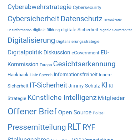
Cyberabwehrstrategie
Cybersecurity
Cybersicherheit
Datenschutz
Demokratie
digitale Sicherheit
digitale Bildung
Desinformation
digitale Souveränität
Digitalisierung
Digitalisierungsstrategie
Digitalpolitik
Diskussion
EU-
eGovernment
Gesichtserkennung
Kommission
Europa
Informationsfreiheit
Hackback
Innere
Hate Speech
KI
IT-Sicherheit
Jimmy Schulz
Sicherheit
KI
Künstliche Intelligenz
Mitglieder
Strategie
Offener Brief
Open Source
Polizei
RLT
Pressemitteilung
RYF
Stellungnahme