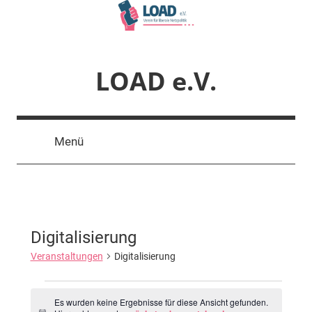
Zum
Inhalt
springen
LOAD e.V.
Verein
für
Menü
liberale
Netzpolitik
Digitalisierung
Veranstaltungen
Digitalisierung
Veranstaltungen
Es wurden keine Ergebnisse für diese Ansicht gefunden.