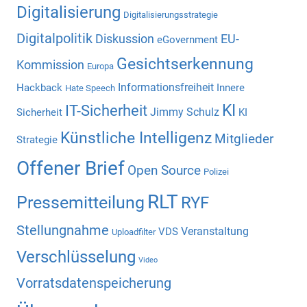
Digitalisierung
Digitalisierungsstrategie
Digitalpolitik
Diskussion
EU-
eGovernment
Gesichtserkennung
Kommission
Europa
Informationsfreiheit
Hackback
Innere
Hate Speech
KI
IT-Sicherheit
Jimmy Schulz
Sicherheit
KI
Künstliche Intelligenz
Mitglieder
Strategie
Offener Brief
Open Source
Polizei
RLT
Pressemitteilung
RYF
Stellungnahme
Veranstaltung
VDS
Uploadfilter
Verschlüsselung
Video
Vorratsdatenspeicherung