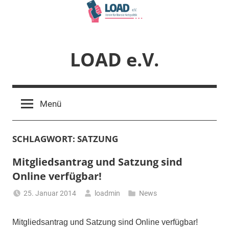
Zum
Inhalt
springen
LOAD e.V.
Verein
für
Menü
liberale
Netzpolitik
SCHLAGWORT:
SATZUNG
Mitgliedsantrag und Satzung sind
Online verfügbar!
25. Januar 2014
loadmin
News
Mitgliedsantrag und Satzung sind Online verfügbar!