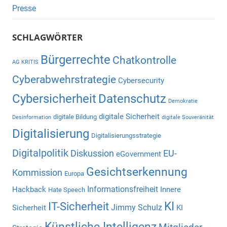
Presse
SCHLAGWÖRTER
Bürgerrechte
Chatkontrolle
AG KRITIS
Cyberabwehrstrategie
Cybersecurity
Cybersicherheit
Datenschutz
Demokratie
digitale Sicherheit
digitale Bildung
Desinformation
digitale Souveränität
Digitalisierung
Digitalisierungsstrategie
Digitalpolitik
Diskussion
EU-
eGovernment
Gesichtserkennung
Kommission
Europa
Informationsfreiheit
Hackback
Innere
Hate Speech
KI
IT-Sicherheit
Jimmy Schulz
Sicherheit
KI
Künstliche Intelligenz