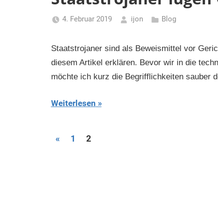
4. Februar 2019
ijon
Blog
Staatstrojaner sind als Beweismittel vor Geri
diesem Artikel erklären. Bevor wir in die tec
möchte ich kurz die Begrifflichkeiten sauber d
Weiterlesen
Seitennummerierung
Vorherige
«
1
2
Beiträge
der
Beiträge