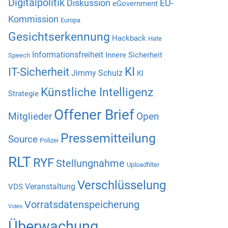
Digitalpolitik
Diskussion
EU-
eGovernment
Kommission
Europa
Gesichtserkennung
Hackback
Hate
Informationsfreiheit
Innere Sicherheit
Speech
KI
IT-Sicherheit
Jimmy Schulz
KI
Künstliche Intelligenz
Strategie
Offener Brief
Mitglieder
Open
Pressemitteilung
Source
Polizei
RLT
RYF
Stellungnahme
Uploadfilter
Verschlüsselung
Veranstaltung
VDS
Vorratsdatenspeicherung
Video
Überwachung