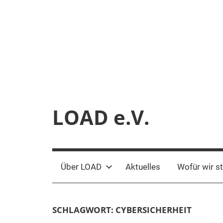
Zum
Inhalt
springen
LOAD e.V.
Verein
für
liberale
Über LOAD
Aktuelles
Wofür wir s
Netzpolitik
SCHLAGWORT:
CYBERSICHERHEIT