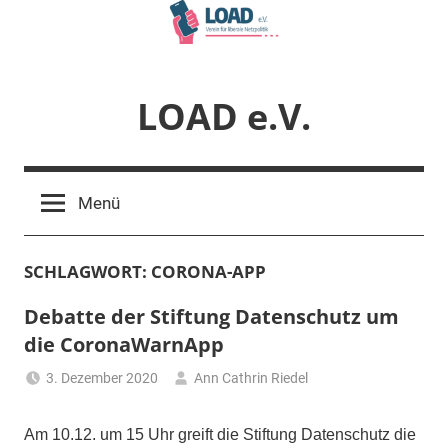
Zum
Inhalt
springen
LOAD e.V.
Verein
für
Menü
liberale
Netzpolitik
SCHLAGWORT:
CORONA-APP
Debatte der Stiftung Datenschutz um
die CoronaWarnApp
3. Dezember 2020
Ann Cathrin Riedel
Am 10.12. um 15 Uhr greift die Stiftung Datenschutz die