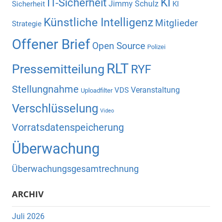
KI
IT-Sicherheit
Jimmy Schulz
Sicherheit
KI
Künstliche Intelligenz
Mitglieder
Strategie
Offener Brief
Open Source
Polizei
RLT
Pressemitteilung
RYF
Stellungnahme
Veranstaltung
VDS
Uploadfilter
Verschlüsselung
Video
Vorratsdatenspeicherung
Überwachung
Überwachungsgesamtrechnung
ARCHIV
Juli 2026