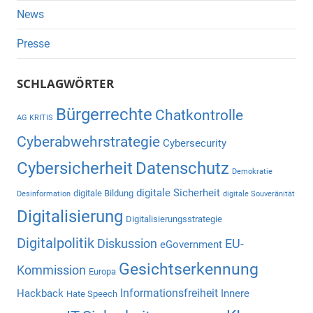
News
Presse
SCHLAGWÖRTER
Bürgerrechte
Chatkontrolle
AG KRITIS
Cyberabwehrstrategie
Cybersecurity
Cybersicherheit
Datenschutz
Demokratie
digitale Sicherheit
digitale Bildung
Desinformation
digitale Souveränität
Digitalisierung
Digitalisierungsstrategie
Digitalpolitik
Diskussion
EU-
eGovernment
Gesichtserkennung
Kommission
Europa
Informationsfreiheit
Hackback
Innere
Hate Speech