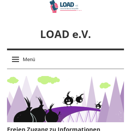
Zum
Inhalt
springen
LOAD e.V.
Verein
für
Menü
liberale
Netzpolitik
Freien Zugang zu Informationen