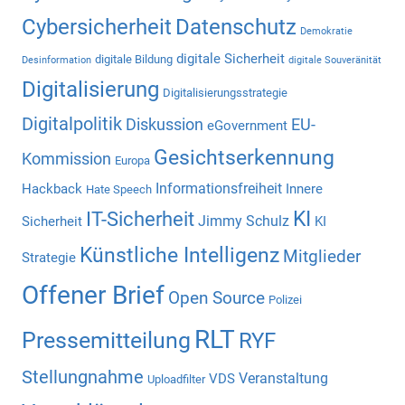
Cybersicherheit
Datenschutz
Demokratie
digitale Sicherheit
digitale Bildung
Desinformation
digitale Souveränität
Digitalisierung
Digitalisierungsstrategie
Digitalpolitik
Diskussion
EU-
eGovernment
Gesichtserkennung
Kommission
Europa
Informationsfreiheit
Hackback
Innere
Hate Speech
KI
IT-Sicherheit
Jimmy Schulz
Sicherheit
KI
Künstliche Intelligenz
Mitglieder
Strategie
Offener Brief
Open Source
Polizei
RLT
Pressemitteilung
RYF
Stellungnahme
Veranstaltung
VDS
Uploadfilter