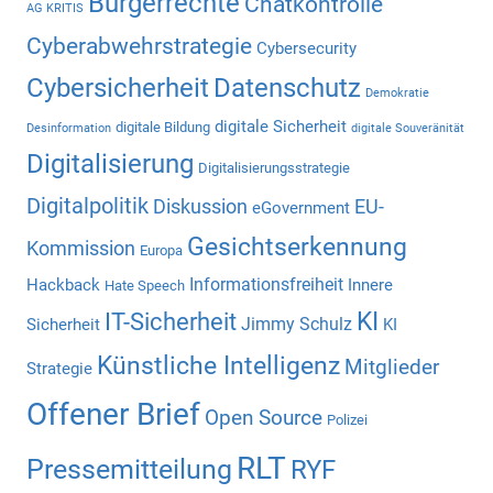
Bürgerrechte
Chatkontrolle
AG KRITIS
Cyberabwehrstrategie
Cybersecurity
Cybersicherheit
Datenschutz
Demokratie
digitale Sicherheit
digitale Bildung
Desinformation
digitale Souveränität
Digitalisierung
Digitalisierungsstrategie
Digitalpolitik
Diskussion
EU-
eGovernment
Gesichtserkennung
Kommission
Europa
Informationsfreiheit
Hackback
Innere
Hate Speech
KI
IT-Sicherheit
Jimmy Schulz
Sicherheit
KI
Künstliche Intelligenz
Mitglieder
Strategie
Offener Brief
Open Source
Polizei
RLT
Pressemitteilung
RYF