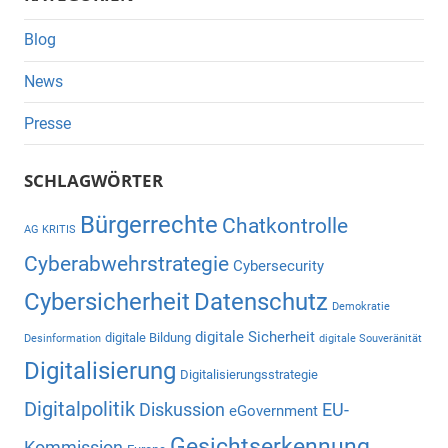
Blog
News
Presse
SCHLAGWÖRTER
Bürgerrechte
Chatkontrolle
AG KRITIS
Cyberabwehrstrategie
Cybersecurity
Cybersicherheit
Datenschutz
Demokratie
digitale Sicherheit
digitale Bildung
Desinformation
digitale Souveränität
Digitalisierung
Digitalisierungsstrategie
Digitalpolitik
Diskussion
EU-
eGovernment
Gesichtserkennung
Kommission