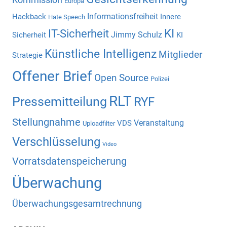
Europa
Informationsfreiheit
Hackback
Innere
Hate Speech
KI
IT-Sicherheit
Jimmy Schulz
Sicherheit
KI
Künstliche Intelligenz
Mitglieder
Strategie
Offener Brief
Open Source
Polizei
RLT
Pressemitteilung
RYF
Stellungnahme
Veranstaltung
VDS
Uploadfilter
Verschlüsselung
Video
Vorratsdatenspeicherung
Überwachung
Überwachungsgesamtrechnung