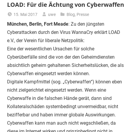
LOAD: Für die Ächtung von Cyberwaffen
15. Mai 2017
uwe
Blog
,
Presse
München, Berlin, Fort Meade
:
Zu den jüngsten
Cyber
a
ttacken durch den Virus Wanna
C
ry erklärt
LOAD
e.V.,
der Verein für liberale Netzpolitik
:
Eine der wesentlichen Ursachen für solche
Cyberüberfälle sind die von der den Geheimdiensten
absicht
lich geheim gehaltenen Sicherheitslücken
, die als
Cyberwaffen eingesetzt werden können.
Digitale Kampfmittel (sog. „Cyberwaffen“) können eben
nicht zielgerichtet eingesetzt werden
.
W
enn eine
Cyberwaffe in die falschen Hände gerät, dann sind
Kollateralschäden systembedingt unvermeidbar, nicht
bezifferbar und haben immer globale Auswirkungen.
Cyberwaffen kann man auch nicht wegschlie
ß
en, da
diese im Internet wirken und prinzipbedingt nicht in