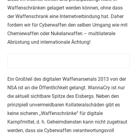
Waffenschränken gelagert werden können, ohne dass
der Waffenschrank eine Internetverbindung hat. Daher
fordern wir für Cyberwaffen den selben Umgang wie mit
Chemi
e
waffen oder Nukelarwaffen – multilaterale
Abrüstung und internationale Ächtung!
Ein Großteil des digitalen Waffenarsenals 2013 von der
NSA ist an die Öffentlichkeit gelangt.
W
anna
C
ry ist nur
die aktuell sichtbare Spitze des Eisbergs. Neben den
prinzipiell unvermeidbaren Kollateralschäden gibt es
keine sicheren „Waffenschränke“ für digitale
Kampfmittel, d.
h. Geheimdienste
n
kann nicht
zuge
traut
werden, dass sie Cyberwaffen verantwortungsvoll