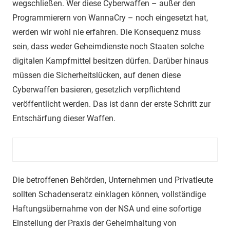
wegschlie
ß
en. Wer diese Cyberwaffen
–
au
ß
er den
Programmierern von
W
anna
C
ry
–
noch eingesetzt hat,
werden wir wohl nie erfahren.
Die Konsequenz muss
sein, dass weder Geheimdienste noch Staaten solche
digitalen Kampfmittel besitzen dürfen
. Darüber hinaus
müssen
die Sicherheitslücken
,
auf denen diese
Cyberwaffen basieren
,
gesetzlich verpflichtend
veröffentlicht werden.
Das ist dann der erste Schritt zur
Entschärfung dieser Waffen.
Die
betroffene
n
Behörden,
Unternehmen und Privatleute
sollten Schadenseratz einklagen
können
,
vollständige
Haftungsübernahme von der NSA und eine sofortige
Einstellung der Praxis der Geheimhaltung von