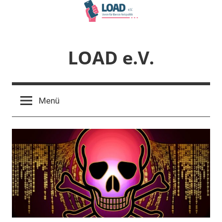
Zum
Inhalt
springen
LOAD e.V.
Verein
für
Menü
liberale
Netzpolitik