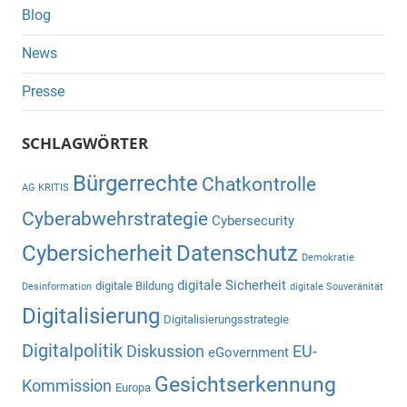
Blog
News
Presse
SCHLAGWÖRTER
Bürgerrechte
Chatkontrolle
AG KRITIS
Cyberabwehrstrategie
Cybersecurity
Cybersicherheit
Datenschutz
Demokratie
digitale Sicherheit
digitale Bildung
Desinformation
digitale Souveränität
Digitalisierung
Digitalisierungsstrategie
Digitalpolitik
Diskussion
EU-
eGovernment
Gesichtserkennung
Kommission
Europa