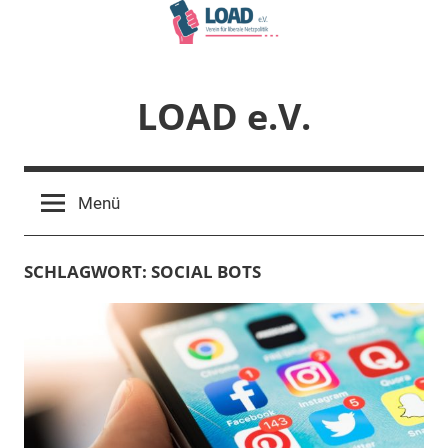
Zum
Inhalt
springen
LOAD e.V.
Verein
für
Menü
liberale
Netzpolitik
SCHLAGWORT:
SOCIAL BOTS