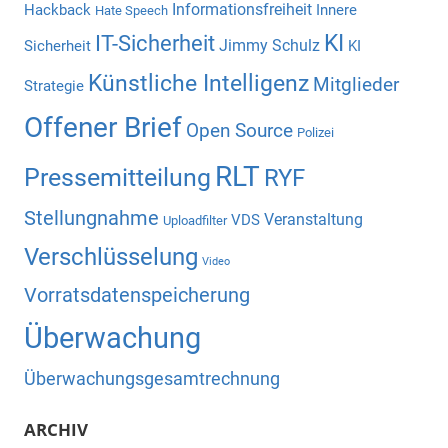
Informationsfreiheit
Hackback
Innere
Hate Speech
KI
IT-Sicherheit
Jimmy Schulz
Sicherheit
KI
Künstliche Intelligenz
Mitglieder
Strategie
Offener Brief
Open Source
Polizei
RLT
Pressemitteilung
RYF
Stellungnahme
Veranstaltung
VDS
Uploadfilter
Verschlüsselung
Video
Vorratsdatenspeicherung
Überwachung
Überwachungsgesamtrechnung
ARCHIV