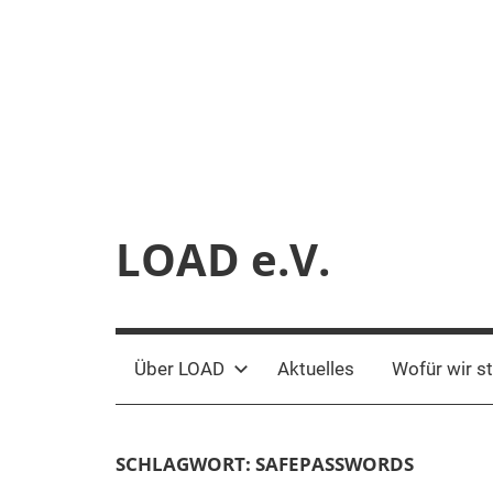
Zum
Inhalt
springen
LOAD e.V.
Verein
für
liberale
Über LOAD
Aktuelles
Wofür wir s
Netzpolitik
SCHLAGWORT:
SAFEPASSWORDS