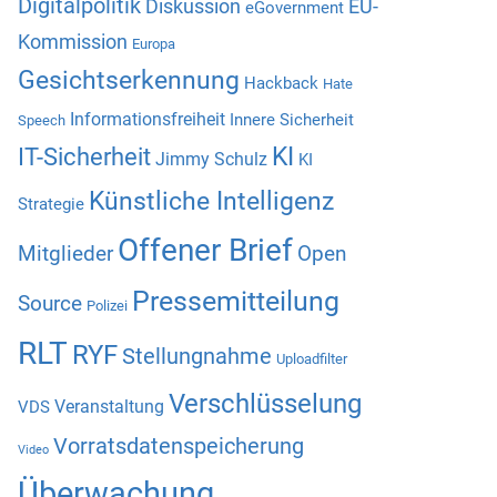
Digitalpolitik
Diskussion
EU-
eGovernment
Kommission
Europa
Gesichtserkennung
Hackback
Hate
Informationsfreiheit
Innere Sicherheit
Speech
KI
IT-Sicherheit
Jimmy Schulz
KI
Künstliche Intelligenz
Strategie
Offener Brief
Mitglieder
Open
Pressemitteilung
Source
Polizei
RLT
RYF
Stellungnahme
Uploadfilter
Verschlüsselung
Veranstaltung
VDS
Vorratsdatenspeicherung
Video
Überwachung