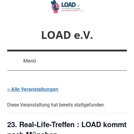
Zum
Inhalt
springen
LOAD e.V.
Verein
für
Menü
liberale
Netzpolitik
« Alle Veranstaltungen
Diese Veranstaltung hat bereits stattgefunden.
23. Real-Life-Treffen : LOAD kommt