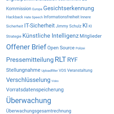
Gesichtserkennung
Kommission
Europa
Informationsfreiheit
Hackback
Innere
Hate Speech
KI
IT-Sicherheit
Jimmy Schulz
Sicherheit
KI
Künstliche Intelligenz
Mitglieder
Strategie
Offener Brief
Open Source
Polizei
RLT
Pressemitteilung
RYF
Stellungnahme
Veranstaltung
VDS
Uploadfilter
Verschlüsselung
Video
Vorratsdatenspeicherung
Überwachung
Überwachungsgesamtrechnung