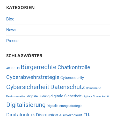
Suche
KATEGORIEN
Blog
News
Presse
SCHLAGWÖRTER
Bürgerrechte
Chatkontrolle
AG KRITIS
Cyberabwehrstrategie
Cybersecurity
Cybersicherheit
Datenschutz
Demokratie
digitale Sicherheit
digitale Bildung
Desinformation
digitale Souveränität
Digitalisierung
Digitalisierungsstrategie
Digitalpolitik
Diskussion
EU-
eGovernment