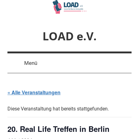
Zum
Inhalt
springen
LOAD e.V.
Verein
für
Menü
liberale
Netzpolitik
« Alle Veranstaltungen
Diese Veranstaltung hat bereits stattgefunden.
20. Real Life Treffen in Berlin