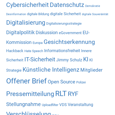
Cybersicherheit
Datenschutz
Demokratie
digitale Sicherheit
digitale Bildung
Desinformation
digitale Souveränität
Digitalisierung
Digitalisierungsstrategie
Digitalpolitik
Diskussion
EU-
eGovernment
Gesichtserkennung
Kommission
Europa
Informationsfreiheit
Hackback
Innere
Hate Speech
KI
IT-Sicherheit
Jimmy Schulz
Sicherheit
KI
Künstliche Intelligenz
Mitglieder
Strategie
Offener Brief
Open Source
Polizei
RLT
Pressemitteilung
RYF
Stellungnahme
Veranstaltung
VDS
Uploadfilter
Verschlüsselung