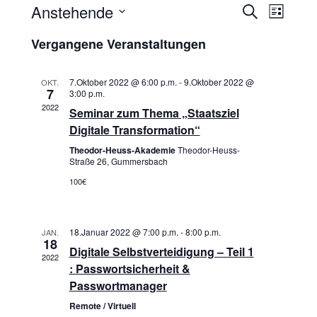
Anstehende
Vera
Verans
Suche
Liste
Datum
Ansi
Suche
Vergangene Veranstaltungen
wählen.
Navi
und
7.Oktober 2022 @ 6:00 p.m.
-
9.Oktober 2022 @
OKT.
7
Ansich
3:00 p.m.
2022
Seminar zum Thema „Staatsziel
Naviga
Digitale Transformation“
Theodor-Heuss-Akademie
Theodor-Heuss-
Straße 26, Gummersbach
100€
18.Januar 2022 @ 7:00 p.m.
-
8:00 p.m.
JAN.
18
Digitale Selbstverteidigung – Teil 1
2022
: Passwortsicherheit &
Passwortmanager
Remote / Virtuell